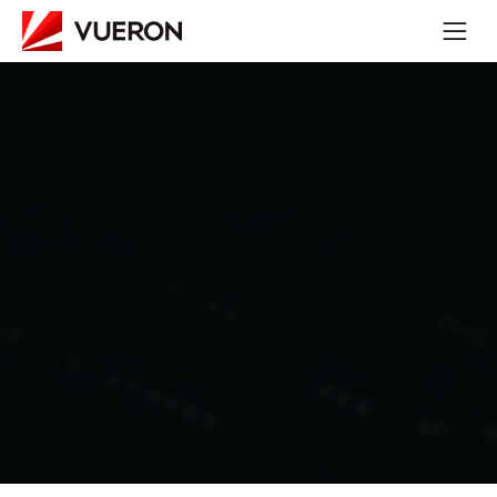
Empower your future 
with Autonomous AI